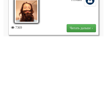
7369
Читать дальше ›