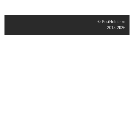
© PostHolder.ru
2015-2026