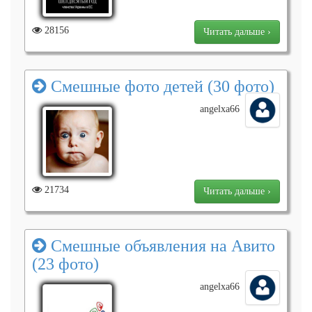
28156
Читать дальше ›
Смешные фото детей (30 фото)
angelxa66
21734
Читать дальше ›
Смешные объявления на Авито
(23 фото)
angelxa66