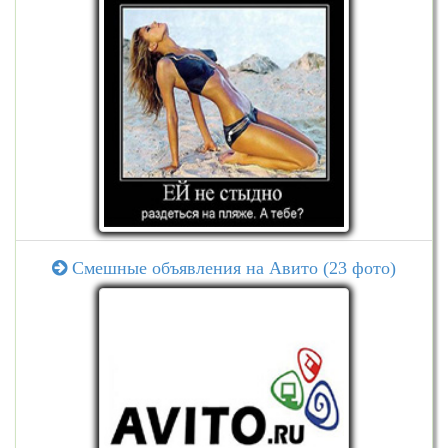
Смешные объявления на Авито (23 фото)