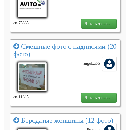
75365
Читать дальше ›
Смешные фото с надписями (20
фото)
angelxa66
11615
Читать дальше ›
Бородатые женщины (12 фото)
Privater