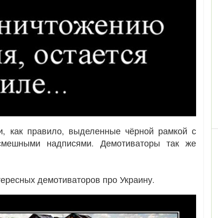
и, как правило, выделенные чёрной рамкой с
смешными надписями. Демотиваторы так же
тересных демотиваторов про Украину.